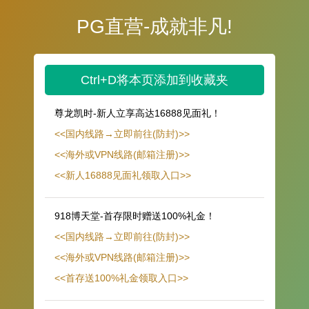
PG直营-成就非凡!
Ctrl+D将本页添加到收藏夹
尊龙凯时-新人立享高达16888见面礼！
<<国内线路→立即前往(防封)>>
<<海外或VPN线路(邮箱注册)>>
<<新人16888见面礼领取入口>>
918博天堂-首存限时赠送100%礼金！
<<国内线路→立即前往(防封)>>
<<海外或VPN线路(邮箱注册)>>
<<首存送100%礼金领取入口>>